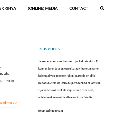
ER KINYA
(ONLINE) MEDIA
CONTACT
REISVIRUS
Je zou er maar mee besmet zijn: het reisvirus. Er
.
kunnen jaren tussen een uitbraak liggen, maar er
is als
helemaal van genezen lukt niet. Het is erfelijk
haren in
bepaald. Zit in de DNA. Mijn vader had er last van,
zijn vader ook. Net als mijn oom, broer, neef,
achterneef en weet ik allemaal in de familie.
Read More
Besmettingsgevaar