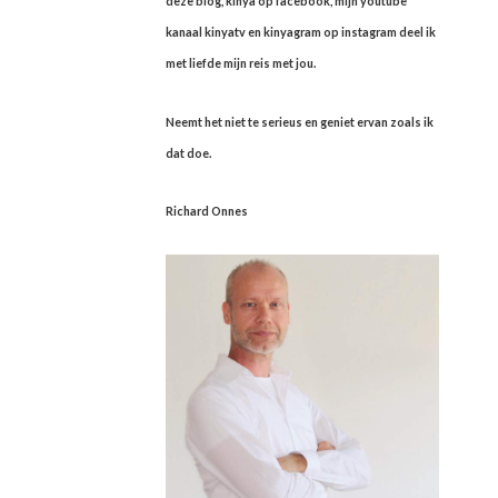
deze blog, kinya op facebook, mijn youtube
kanaal kinyatv en kinyagram op instagram deel ik
met liefde mijn reis met jou.
Neemt het niet te serieus en geniet ervan zoals ik
dat doe.
Richard Onnes