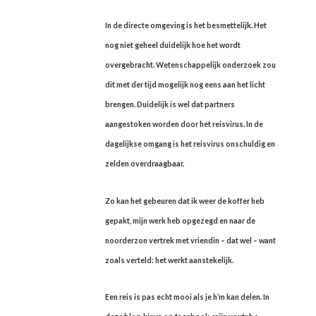
In de directe omgeving is het besmettelijk. Het
nog niet geheel duidelijk hoe het wordt
overgebracht. Wetenschappelijk onderzoek zou
dit met der tijd mogelijk nog eens aan het licht
brengen. Duidelijk is wel dat partners
aangestoken worden door het reisvirus. In de
dagelijkse omgang is het reisvirus onschuldig en
zelden overdraagbaar.
Zo kan het gebeuren dat ik weer de koffer heb
gepakt, mijn werk heb opgezegd en naar de
noorderzon vertrek met vriendin – dat wel – want
zoals verteld: het werkt aanstekelijk.
Een reis is pas echt mooi als je h’m kan delen. In