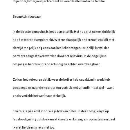
mijn oom, broer, neef, achterneef en weet ik allemaal in de familie.
Besmettingsgevaar
In de directe omgeving is het besmettelijk. Het nog niet geheel duidelijk
hoe het wordt overgebracht. Wetenschappelijk onderzoek zou dit met
der tijd mogelijk nog eens aan het licht brengen. Duidelijk is wel dat
partners aangestoken worden door het reisvirus. In de dagelijkse
omgang is het reisvirus onschuldig en zelden overdraagbaar.
Zo kan het gebeuren dat ik weer de koffer heb gepakt, mijn werk heb
opgezegd en naar de noorderzon vertrek met vriendin – dat wel – want
zoals verteld: het werkt aanstekelijk.
Een reis is pas echt mooi als je h’m kan delen. In deze blog, kinya op
facebook, mijn youtube kanaal kinyatv en kinyagram op instagram deel
ik met liefde mijn reis met jou.