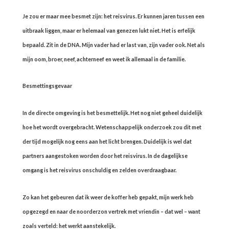
Je zou er maar mee besmet zijn: het reisvirus. Er kunnen jaren tussen een
uitbraak liggen, maar er helemaal van genezen lukt niet. Het is erfelijk
bepaald. Zit in de DNA. Mijn vader had er last van, zijn vader ook. Net als
mijn oom, broer, neef, achterneef en weet ik allemaal in de familie.
Besmettingsgevaar
In de directe omgeving is het besmettelijk. Het nog niet geheel duidelijk
hoe het wordt overgebracht. Wetenschappelijk onderzoek zou dit met
der tijd mogelijk nog eens aan het licht brengen. Duidelijk is wel dat
partners aangestoken worden door het reisvirus. In de dagelijkse
omgang is het reisvirus onschuldig en zelden overdraagbaar.
Zo kan het gebeuren dat ik weer de koffer heb gepakt, mijn werk heb
opgezegd en naar de noorderzon vertrek met vriendin – dat wel – want
zoals verteld: het werkt aanstekelijk.