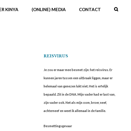
ER KINYA
(ONLINE) MEDIA
CONTACT
REISVIRUS
Je zou er maar mee besmet zijn: het reisvirus. Er
kunnen jaren tussen een uitbraak liggen, maar er
helemaal van genezen lukt niet. Het is erfelijk
bepaald. Zit in de DNA. Mijn vader had er last van,
zijn vader ook. Net als mijn oom, broer, neef,
achterneef en weet ik allemaal in de familie.
Besmettingsgevaar