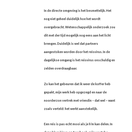
In de directe omgeving is het besmettelijk. Het
nog niet geheel duidelijk hoe het wordt
overgebracht. Wetenschappelijk onderzoek zou
dit met der tijd mogelijk nog eens aan het licht
brengen. Duidelijk is wel dat partners
aangestoken worden door het reisvirus. In de
dagelijkse omgang is het reisvirus onschuldig en
zelden overdraagbaar.
Zo kan het gebeuren dat ik weer de koffer heb
gepakt, mijn werk heb opgezegd en naar de
noorderzon vertrek met vriendin – dat wel – want
zoals verteld: het werkt aanstekelijk.
Een reis is pas echt mooi als je h’m kan delen. In