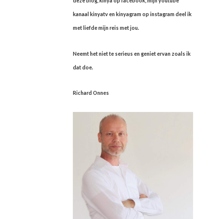
deze blog, kinya op facebook, mijn youtube
kanaal kinyatv en kinyagram op instagram deel ik
met liefde mijn reis met jou.
Neemt het niet te serieus en geniet ervan zoals ik
dat doe.
Richard Onnes