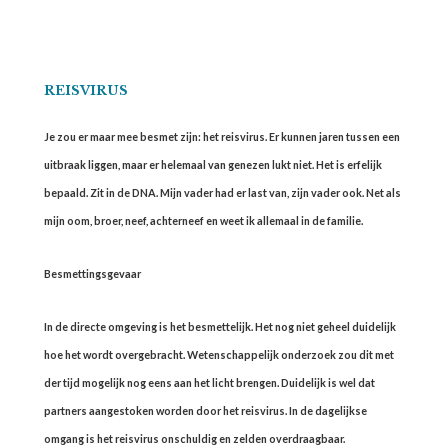
REISVIRUS
Je zou er maar mee besmet zijn: het reisvirus. Er kunnen jaren tussen een
uitbraak liggen, maar er helemaal van genezen lukt niet. Het is erfelijk
bepaald. Zit in de DNA. Mijn vader had er last van, zijn vader ook. Net als
mijn oom, broer, neef, achterneef en weet ik allemaal in de familie.
Besmettingsgevaar
In de directe omgeving is het besmettelijk. Het nog niet geheel duidelijk
hoe het wordt overgebracht. Wetenschappelijk onderzoek zou dit met
der tijd mogelijk nog eens aan het licht brengen. Duidelijk is wel dat
partners aangestoken worden door het reisvirus. In de dagelijkse
omgang is het reisvirus onschuldig en zelden overdraagbaar.