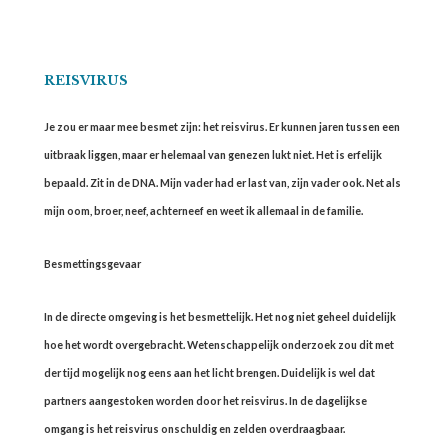
REISVIRUS
Je zou er maar mee besmet zijn: het reisvirus. Er kunnen jaren tussen een
uitbraak liggen, maar er helemaal van genezen lukt niet. Het is erfelijk
bepaald. Zit in de DNA. Mijn vader had er last van, zijn vader ook. Net als
mijn oom, broer, neef, achterneef en weet ik allemaal in de familie.
Besmettingsgevaar
In de directe omgeving is het besmettelijk. Het nog niet geheel duidelijk
hoe het wordt overgebracht. Wetenschappelijk onderzoek zou dit met
der tijd mogelijk nog eens aan het licht brengen. Duidelijk is wel dat
partners aangestoken worden door het reisvirus. In de dagelijkse
omgang is het reisvirus onschuldig en zelden overdraagbaar.