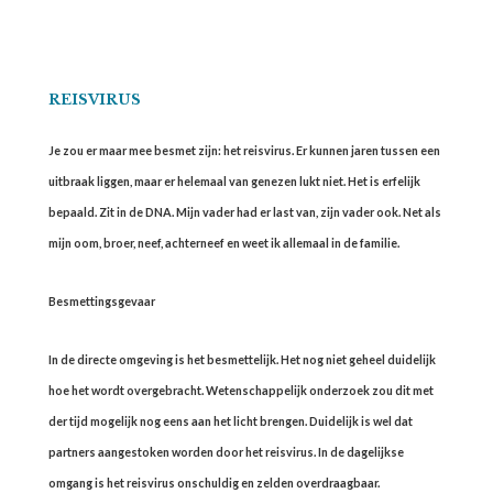
REISVIRUS
Je zou er maar mee besmet zijn: het reisvirus. Er kunnen jaren tussen een
uitbraak liggen, maar er helemaal van genezen lukt niet. Het is erfelijk
bepaald. Zit in de DNA. Mijn vader had er last van, zijn vader ook. Net als
mijn oom, broer, neef, achterneef en weet ik allemaal in de familie.
Besmettingsgevaar
In de directe omgeving is het besmettelijk. Het nog niet geheel duidelijk
hoe het wordt overgebracht. Wetenschappelijk onderzoek zou dit met
der tijd mogelijk nog eens aan het licht brengen. Duidelijk is wel dat
partners aangestoken worden door het reisvirus. In de dagelijkse
omgang is het reisvirus onschuldig en zelden overdraagbaar.