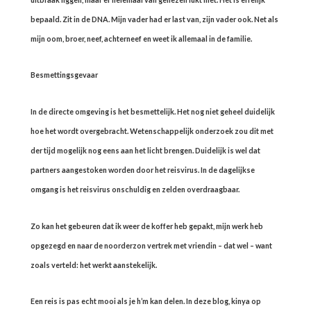
bepaald. Zit in de DNA. Mijn vader had er last van, zijn vader ook. Net als
mijn oom, broer, neef, achterneef en weet ik allemaal in de familie.
Besmettingsgevaar
In de directe omgeving is het besmettelijk. Het nog niet geheel duidelijk
hoe het wordt overgebracht. Wetenschappelijk onderzoek zou dit met
der tijd mogelijk nog eens aan het licht brengen. Duidelijk is wel dat
partners aangestoken worden door het reisvirus. In de dagelijkse
omgang is het reisvirus onschuldig en zelden overdraagbaar.
Zo kan het gebeuren dat ik weer de koffer heb gepakt, mijn werk heb
opgezegd en naar de noorderzon vertrek met vriendin – dat wel – want
zoals verteld: het werkt aanstekelijk.
Een reis is pas echt mooi als je h’m kan delen. In deze blog, kinya op