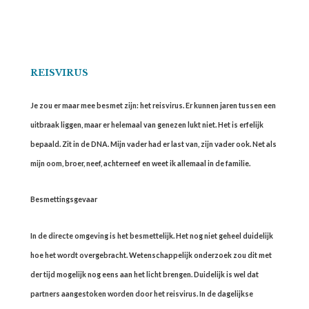
REISVIRUS
Je zou er maar mee besmet zijn: het reisvirus. Er kunnen jaren tussen een
uitbraak liggen, maar er helemaal van genezen lukt niet. Het is erfelijk
bepaald. Zit in de DNA. Mijn vader had er last van, zijn vader ook. Net als
mijn oom, broer, neef, achterneef en weet ik allemaal in de familie.
Besmettingsgevaar
In de directe omgeving is het besmettelijk. Het nog niet geheel duidelijk
hoe het wordt overgebracht. Wetenschappelijk onderzoek zou dit met
der tijd mogelijk nog eens aan het licht brengen. Duidelijk is wel dat
partners aangestoken worden door het reisvirus. In de dagelijkse